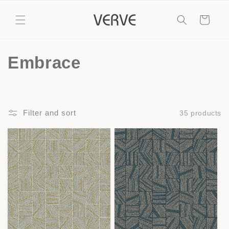
Skip to
content
Cart
C
Embrace
o
l
Filter and sort
35 products
l
e
c
t
i